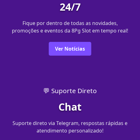
24/7
Fique por dentro de todas as novidades,
promoções e eventos da 8Pg Slot em tempo real!
Ver Notícias
💬 Suporte Direto
Chat
Suporte direto via Telegram, respostas rápidas e
atendimento personalizado!