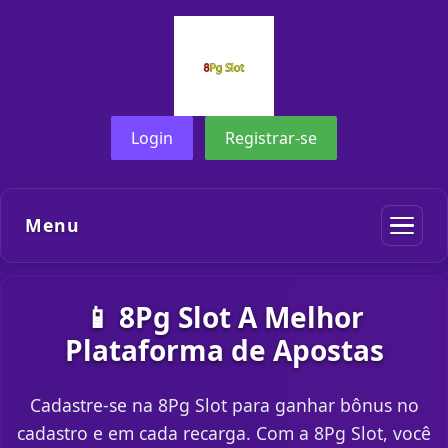
Login
Registrar-se
Menu
📱 8Pg Slot A Melhor
Plataforma de Apostas
Cadastre-se na 8Pg Slot para ganhar bônus no
cadastro e em cada recarga. Com a 8Pg Slot, você