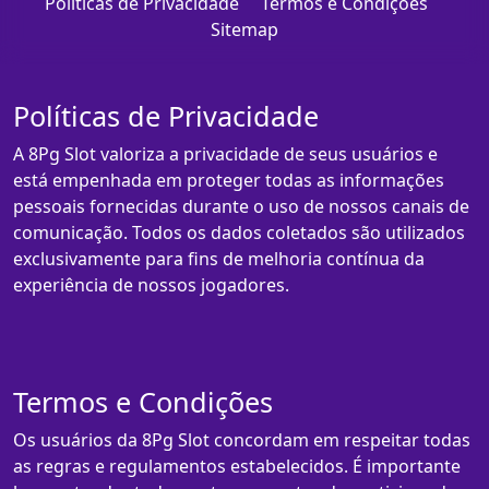
Políticas de Privacidade
Termos e Condições
Sitemap
Políticas de Privacidade
A 8Pg Slot valoriza a privacidade de seus usuários e
está empenhada em proteger todas as informações
pessoais fornecidas durante o uso de nossos canais de
comunicação. Todos os dados coletados são utilizados
exclusivamente para fins de melhoria contínua da
experiência de nossos jogadores.
Termos e Condições
Os usuários da 8Pg Slot concordam em respeitar todas
as regras e regulamentos estabelecidos. É importante