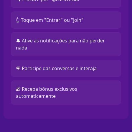
👆 Toque em "Entrar" ou "Join"
🔔 Ative as notificações para não perder
nada
💬 Participe das conversas e interaja
🎁 Receba bônus exclusivos
automaticamente