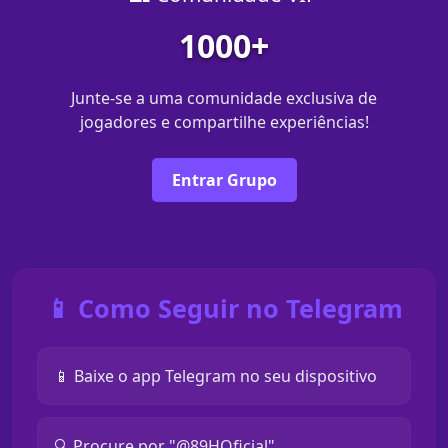
1000+
Junte-se a uma comunidade exclusiva de
jogadores e compartilhe experiências!
Entrar Grupo
📱 Como Seguir no Telegram
📱 Baixe o app Telegram no seu dispositivo
🔍 Procure por "@89HOficial"