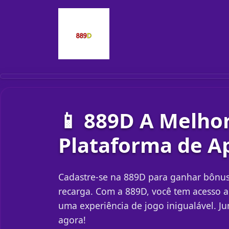
📱 889D A Melho
Plataforma de A
Cadastre-se na 889D para ganhar bônus
recarga. Com a 889D, você tem acesso a
uma experiência de jogo inigualável. J
agora!