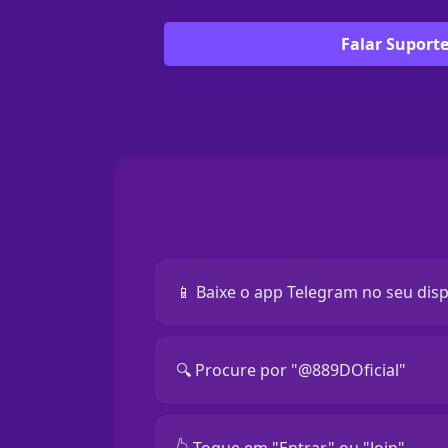
Falar Suport
📱 Baixe o app Telegram no seu disp
🔍 Procure por "@889DOficial"