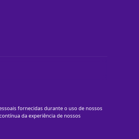
essoais fornecidas durante o uso de nossos
 contínua da experiência de nossos