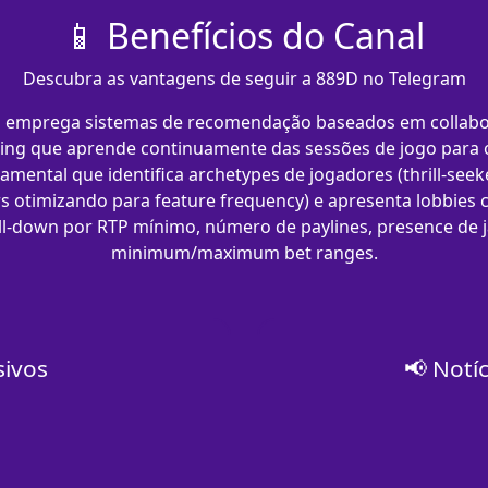
📱 Benefícios do Canal
Descubra as vantagens de seguir a 889D no Telegram
 emprega sistemas de recomendação baseados em collaborat
ing que aprende continuamente das sessões de jogo para o
al que identifica archetypes de jogadores (thrill-seekers
s otimizando para feature frequency) e apresenta lobbies
ll-down por RTP mínimo, número de paylines, presence de jac
minimum/maximum bet ranges.
sivos
📢 Notí