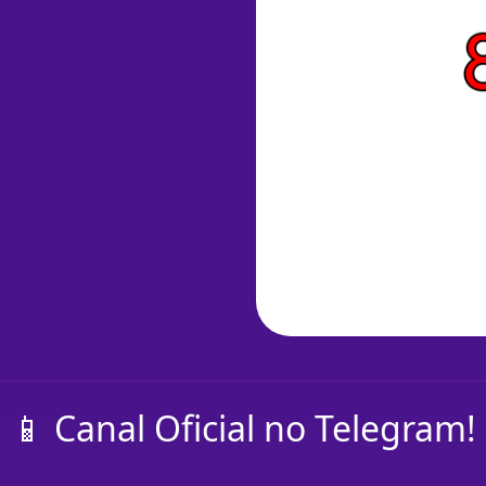
📱 Canal Oficial no Telegram!