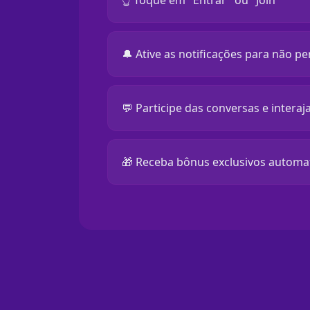
👆 Toque em "Entrar" ou "Join"
🔔 Ative as notificações para não p
💬 Participe das conversas e interaj
🎁 Receba bônus exclusivos autom