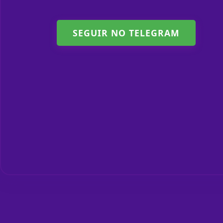
SEGUIR NO TELEGRAM