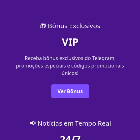
🎁 Bônus Exclusivos
VIP
Receba bônus exclusivos do Telegram,
promoções especiais e códigos promocionais
únicos!
Ver Bônus
📢 Notícias em Tempo Real
24/7