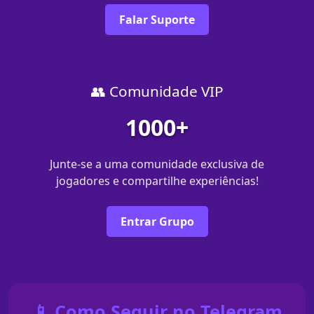
Falar Suporte
👥 Comunidade VIP
1000+
Junte-se a uma comunidade exclusiva de
jogadores e compartilhe experiências!
Entrar Grupo
📱 Como Seguir no Telegram