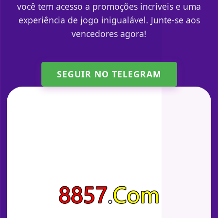
você tem acesso a promoções incríveis e uma
experiência de jogo inigualável. Junte-se aos
vencedores agora!
SEGUIR NO TELEGRAM