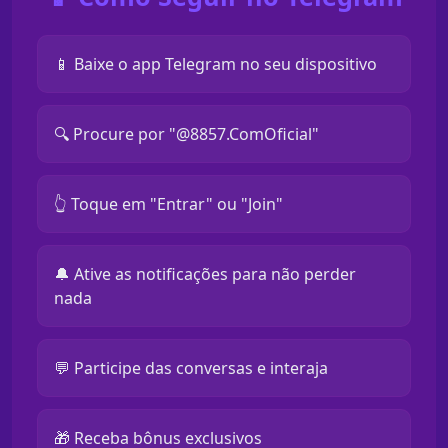
📱 Baixe o app Telegram no seu dispositivo
🔍 Procure por "@8857.ComOficial"
👆 Toque em "Entrar" ou "Join"
🔔 Ative as notificações para não perder
nada
💬 Participe das conversas e interaja
🎁 Receba bônus exclusivos