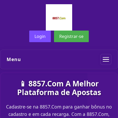
Login
Registrar-se
Menu
📱 8857.Com A Melhor
Plataforma de Apostas
Cadastre-se na 8857.Com para ganhar bônus no
cadastro e em cada recarga. Com a 8857.Com,