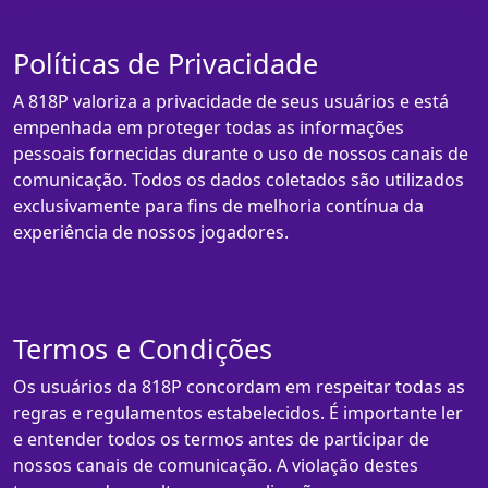
Políticas de Privacidade
A 818P valoriza a privacidade de seus usuários e está
empenhada em proteger todas as informações
pessoais fornecidas durante o uso de nossos canais de
comunicação. Todos os dados coletados são utilizados
exclusivamente para fins de melhoria contínua da
experiência de nossos jogadores.
Termos e Condições
Os usuários da 818P concordam em respeitar todas as
regras e regulamentos estabelecidos. É importante ler
e entender todos os termos antes de participar de
nossos canais de comunicação. A violação destes