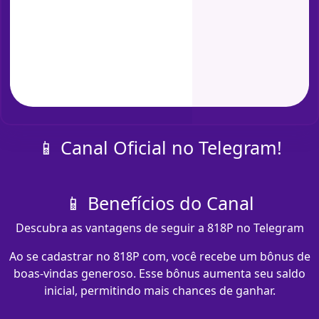
📱 Canal Oficial no Telegram!
📱 Benefícios do Canal
Descubra as vantagens de seguir a 818P no Telegram
Ao se cadastrar no 818P com​, você recebe um bônus de
boas-vindas generoso. Esse bônus aumenta seu saldo
inicial, permitindo mais chances de ganhar.