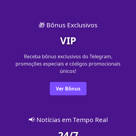
🎁 Bônus Exclusivos
VIP
Receba bônus exclusivos do Telegram,
promoções especiais e códigos promocionais
únicos!
Ver Bônus
📢 Notícias em Tempo Real
24/7