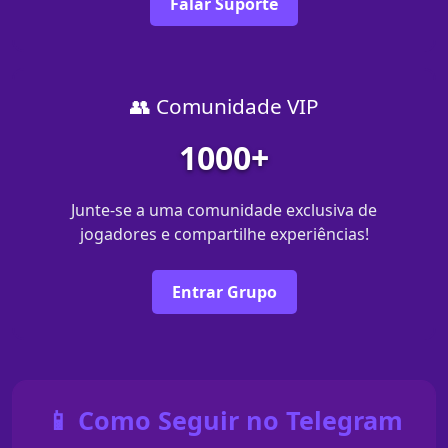
Falar Suporte
👥 Comunidade VIP
1000+
Junte-se a uma comunidade exclusiva de
jogadores e compartilhe experiências!
Entrar Grupo
📱 Como Seguir no Telegram