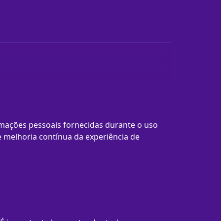
rmações pessoais fornecidas durante o uso
e melhoria contínua da experiência de