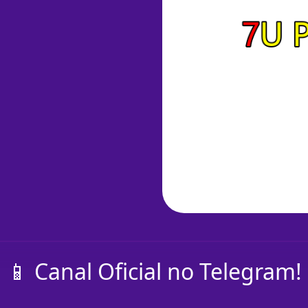
📱 Canal Oficial no Telegram!