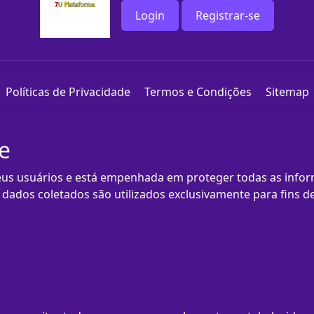
Login
Registrar-se
Políticas de Privacidade
Termos e Condições
Sitemap
de
seus usuários e está empenhada em proteger todas as info
dados coletados são utilizados exclusivamente para fins d