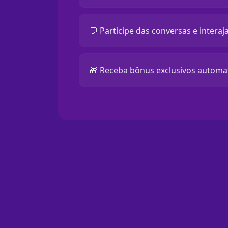
💬 Participe das conversas e interaj
🎁 Receba bônus exclusivos autom