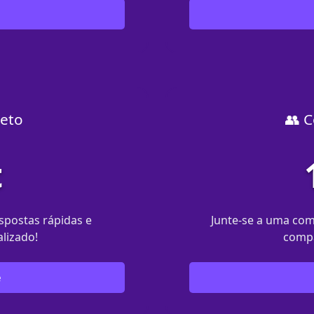
reto
👥 
t
espostas rápidas e
Junte-se a uma com
lizado!
compa
e