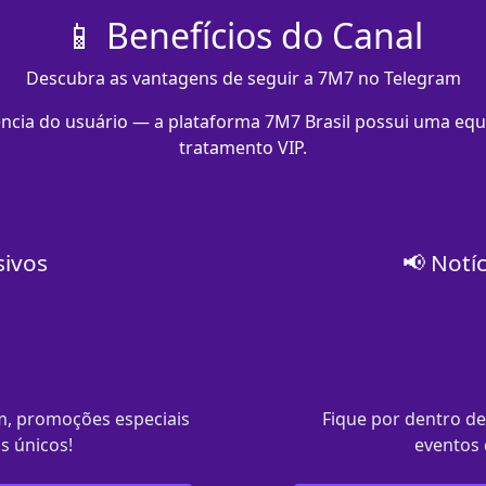
📱 Benefícios do Canal
Descubra as vantagens de seguir a 7M7 no Telegram
ncia do usuário — a plataforma 7M7 Brasil possui uma equi
tratamento VIP.
sivos
📢 Notí
m, promoções especiais
Fique por dentro d
s únicos!
eventos 