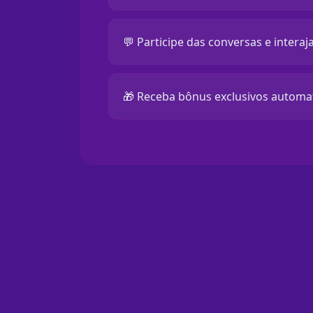
💬 Participe das conversas e interaj
🎁 Receba bônus exclusivos autom