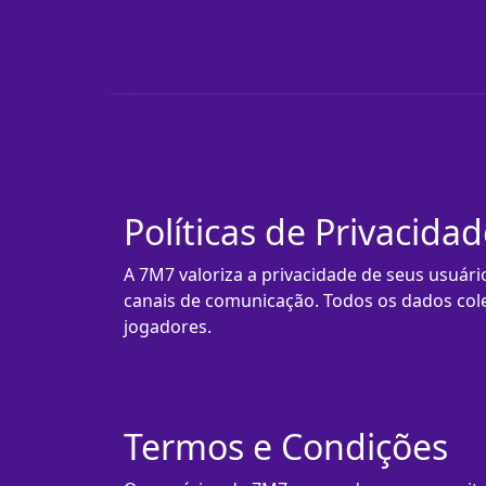
Políticas de Privacida
A 7M7 valoriza a privacidade de seus usuá
canais de comunicação. Todos os dados cole
jogadores.
Termos e Condições