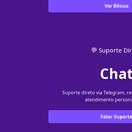
Ver Bônus
💬 Suporte Di
Cha
Suporte direto via Telegram, r
atendimento persona
Falar Suport