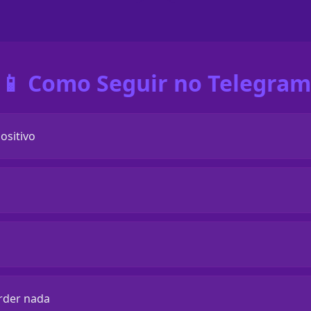
📱 Como Seguir no Telegram
ositivo
erder nada