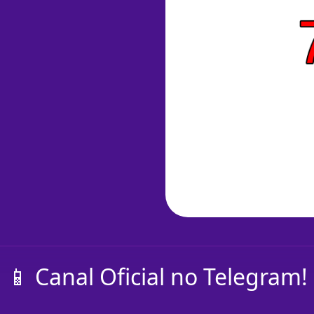
📱 Canal Oficial no Telegram!