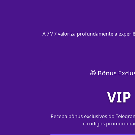
A 7M7 valoriza profundamente a experiê
🎁 Bônus Exclu
VIP
Receba bônus exclusivos do Telegra
e códigos promocionai