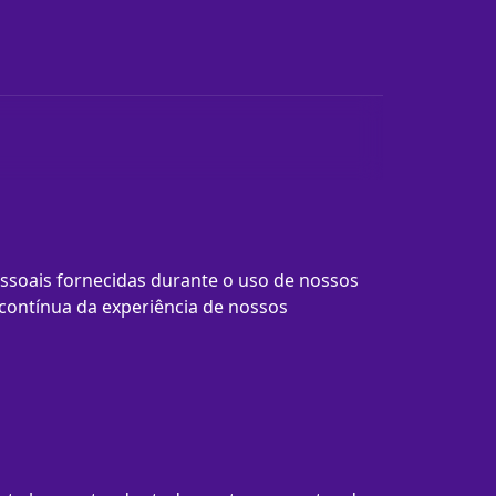
ssoais fornecidas durante o uso de nossos
 contínua da experiência de nossos