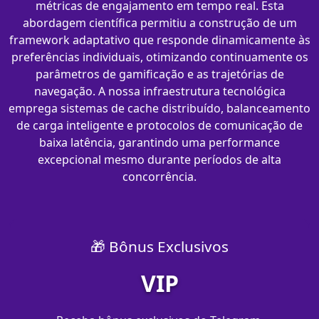
métricas de engajamento em tempo real. Esta
abordagem científica permitiu a construção de um
framework adaptativo que responde dinamicamente às
preferências individuais, otimizando continuamente os
parâmetros de gamificação e as trajetórias de
navegação. A nossa infraestrutura tecnológica
emprega sistemas de cache distribuído, balanceamento
de carga inteligente e protocolos de comunicação de
baixa latência, garantindo uma performance
excepcional mesmo durante períodos de alta
concorrência.
🎁 Bônus Exclusivos
VIP