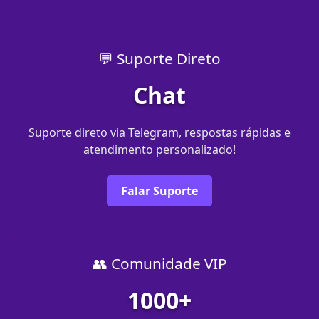
💬 Suporte Direto
Chat
Suporte direto via Telegram, respostas rápidas e
atendimento personalizado!
Falar Suporte
👥 Comunidade VIP
1000+