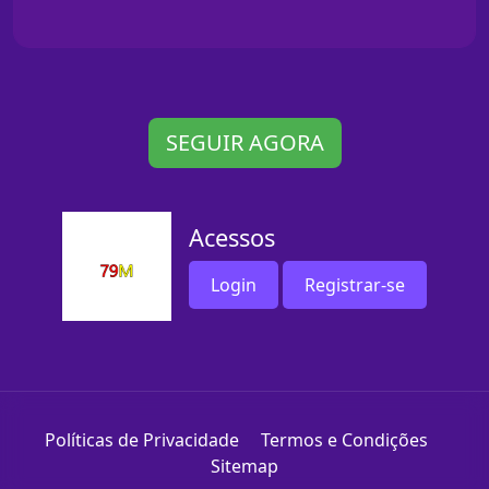
SEGUIR AGORA
Acessos
Login
Registrar-se
Políticas de Privacidade
Termos e Condições
Sitemap