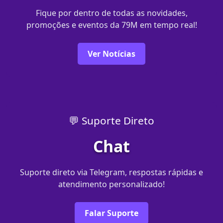
Fique por dentro de todas as novidades,
promoções e eventos da 79M em tempo real!
Ver Notícias
💬 Suporte Direto
Chat
Suporte direto via Telegram, respostas rápidas e
atendimento personalizado!
Falar Suporte