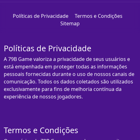
Políticas de Privacidade
Termos e Condições
Sitemap
Políticas de Privacidade
A 79B Game valoriza a privacidade de seus usuários e
está empenhada em proteger todas as informações
pessoais fornecidas durante o uso de nossos canais de
comunicação. Todos os dados coletados são utilizados
exclusivamente para fins de melhoria contínua da
experiência de nossos jogadores.
Termos e Condições