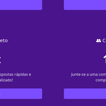
reto
👥 
t
espostas rápidas e
Junte-se a uma com
lizado!
compa
e