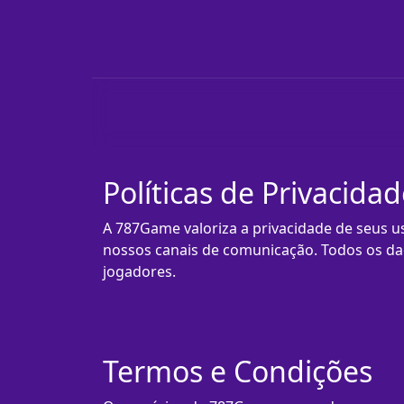
Políticas de Privacida
A 787Game valoriza a privacidade de seus 
nossos canais de comunicação. Todos os dad
jogadores.
Termos e Condições