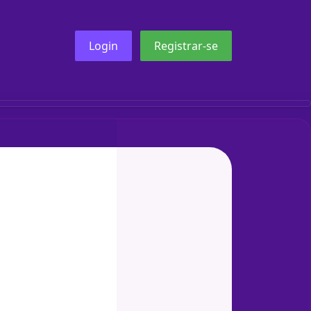
Login
Registrar-se