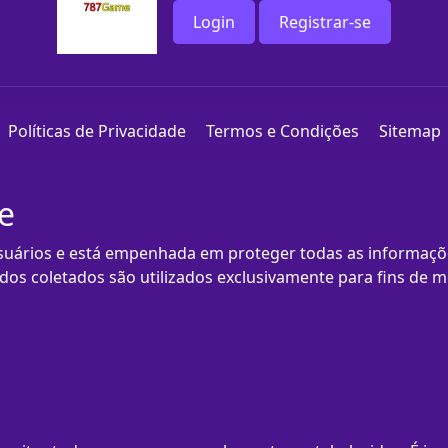
Login
Registrar-se
Políticas de Privacidade
Termos e Condições
Sitemap
de
usuários e está empenhada em proteger todas as informaçõ
os coletados são utilizados exclusivamente para fins de m