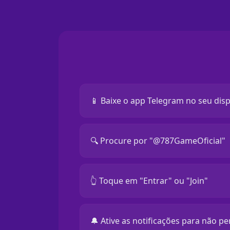
📱 Baixe o app Telegram no seu disp
🔍 Procure por "@787GameOficial"
👆 Toque em "Entrar" ou "Join"
🔔 Ative as notificações para não p