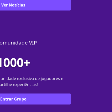
Ver Notícias
Comunidade VIP
1000+
unidade exclusiva de jogadores e
rtilhe experiências!
Entrar Grupo