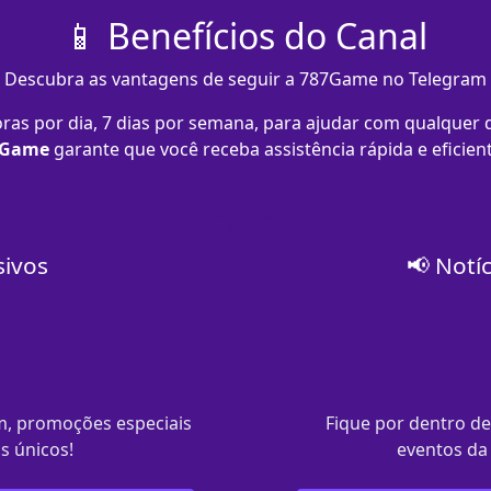
📱 Benefícios do Canal
Descubra as vantagens de seguir a 787Game no Telegram
ras por dia, 7 dias por semana, para ajudar com qualquer d
7Game
garante que você receba assistência rápida e eficien
sivos
📢 Notí
m, promoções especiais
Fique por dentro d
s únicos!
eventos da