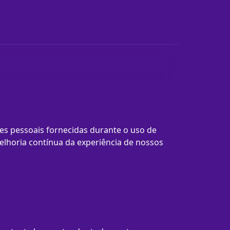
es pessoais fornecidas durante o uso de
elhoria contínua da experiência de nossos