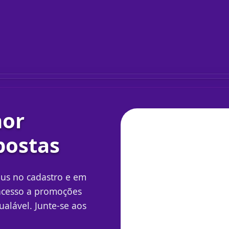
hor
postas
nus no cadastro e em
 acesso a promoções
ualável. Junte-se aos