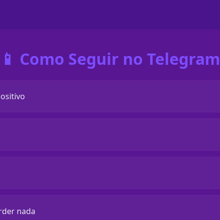
📱 Como Seguir no Telegram
ositivo
erder nada