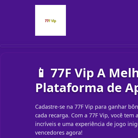
📱 77F Vip A Mel
Plataforma de A
Cadastre-se na 77F Vip para ganhar bô
cada recarga. Com a 77F Vip, você tem
incríveis e uma experiência de jogo inig
vencedores agora!