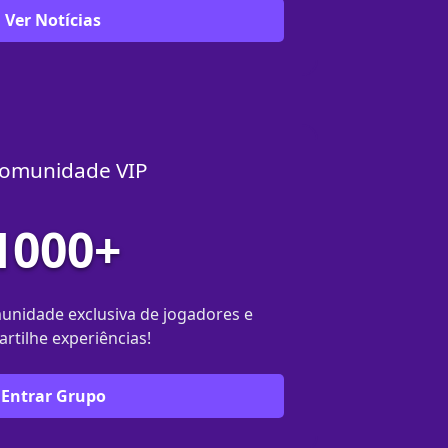
Ver Notícias
Comunidade VIP
1000+
unidade exclusiva de jogadores e
rtilhe experiências!
Entrar Grupo