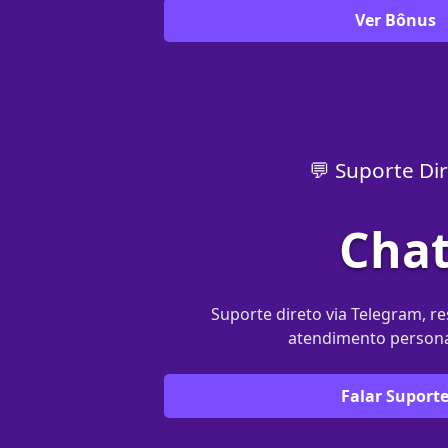
Ver Bônus
💬 Suporte Di
Cha
Suporte direto via Telegram, r
atendimento persona
Falar Suport