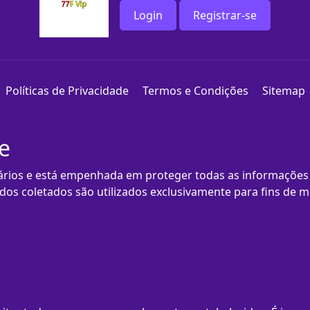
Login
Registrar-se
Políticas de Privacidade
Termos e Condições
Sitemap
de
suários e está empenhada em proteger todas as informações
os coletados são utilizados exclusivamente para fins de m