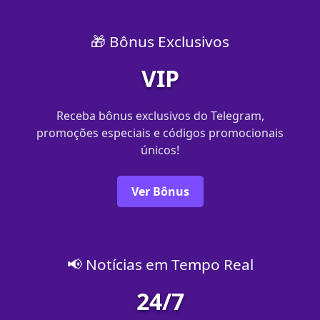
🎁 Bônus Exclusivos
VIP
Receba bônus exclusivos do Telegram,
promoções especiais e códigos promocionais
únicos!
Ver Bônus
📢 Notícias em Tempo Real
24/7