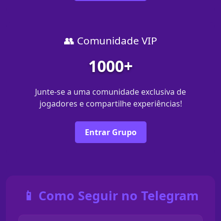
👥 Comunidade VIP
1000+
Junte-se a uma comunidade exclusiva de
jogadores e compartilhe experiências!
Entrar Grupo
📱 Como Seguir no Telegram