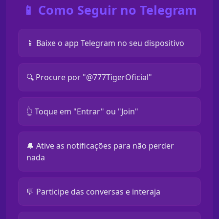
📱 Como Seguir no Telegram
📱 Baixe o app Telegram no seu dispositivo
🔍 Procure por "@777TigerOficial"
👆 Toque em "Entrar" ou "Join"
🔔 Ative as notificações para não perder
nada
💬 Participe das conversas e interaja