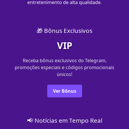
entretenimento de alta qualidade.
🎁 Bônus Exclusivos
VIP
Receba bônus exclusivos do Telegram,
promoções especiais e códigos promocionais
únicos!
Ver Bônus
📢 Notícias em Tempo Real