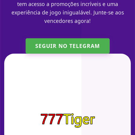
tem acesso a promoções incríveis e uma
experiência de jogo inigualável. Junte-se aos
vencedores agora!
SEGUIR NO TELEGRAM