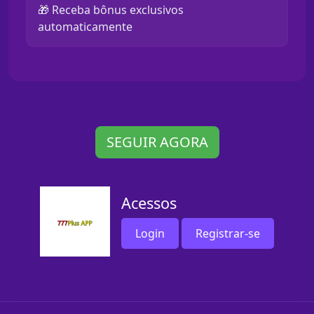
🎁 Receba bônus exclusivos
automaticamente
SEGUIR AGORA
Acessos
Login
Registrar-se