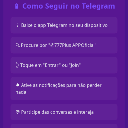
📱 Como Seguir no Telegram
📱 Baixe o app Telegram no seu dispositivo
🔍 Procure por "@777Plus APPOficial"
👆 Toque em "Entrar" ou "Join"
🔔 Ative as notificações para não perder
nada
💬 Participe das conversas e interaja