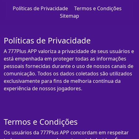
Políticas de Privacidade
Termos e Condições
Sitemap
Políticas de Privacidade
A 777Plus APP valoriza a privacidade de seus usuários e
está empenhada em proteger todas as informações
pessoais fornecidas durante o uso de nossos canais de
comunicação. Todos os dados coletados são utilizados
exclusivamente para fins de melhoria contínua da
experiência de nossos jogadores.
Termos e Condições
Os usuários da 777Plus APP concordam em respeitar