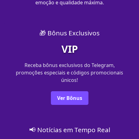
emoção e qualidade máxima.
🎁 Bônus Exclusivos
VIP
Receba bônus exclusivos do Telegram,
promoções especiais e códigos promocionais
únicos!
Ver Bônus
📢 Notícias em Tempo Real