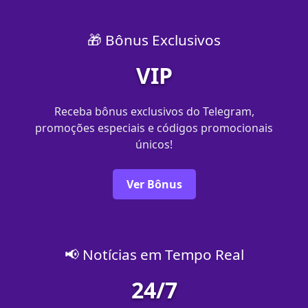
🎁 Bônus Exclusivos
VIP
Receba bônus exclusivos do Telegram,
promoções especiais e códigos promocionais
únicos!
Ver Bônus
📢 Notícias em Tempo Real
24/7