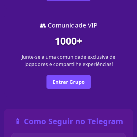
👥 Comunidade VIP
1000+
Junte-se a uma comunidade exclusiva de
jogadores e compartilhe experiências!
Entrar Grupo
📱 Como Seguir no Telegram