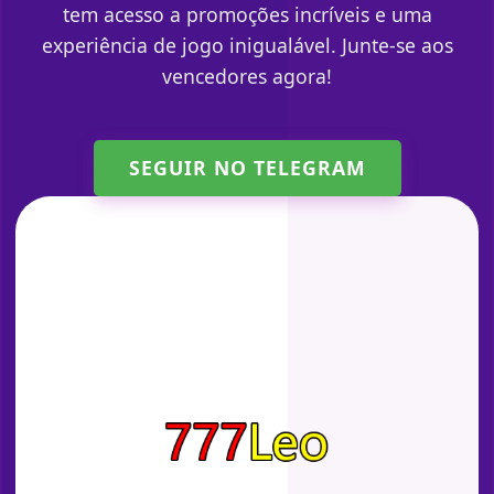
tem acesso a promoções incríveis e uma
experiência de jogo inigualável. Junte-se aos
vencedores agora!
SEGUIR NO TELEGRAM