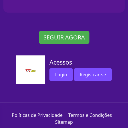
SEGUIR AGORA
Acessos
Login
Registrar-se
Políticas de Privacidade
Termos e Condições
Sitemap