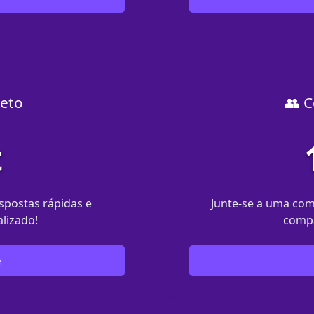
reto
👥 
t
espostas rápidas e
Junte-se a uma com
lizado!
compa
e