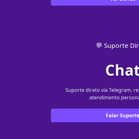
💬 Suporte Di
Cha
Suporte direto via Telegram, r
atendimento persona
Falar Suport