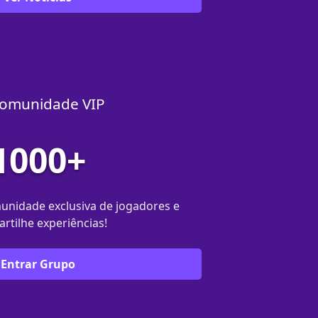
Comunidade VIP
1000+
unidade exclusiva de jogadores e
rtilhe experiências!
Entrar Grupo