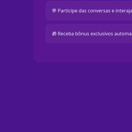
💬 Participe das conversas e interaj
🎁 Receba bônus exclusivos autom