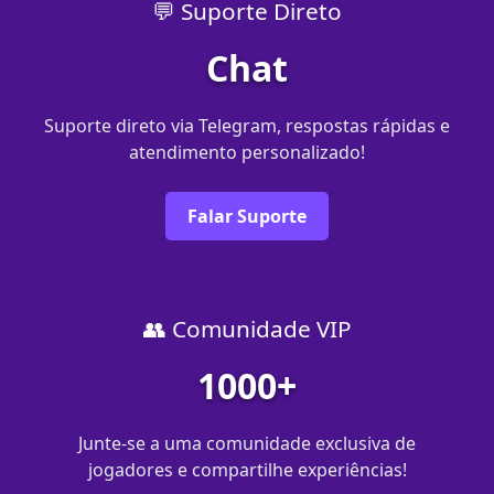
💬 Suporte Direto
Chat
Suporte direto via Telegram, respostas rápidas e
atendimento personalizado!
Falar Suporte
👥 Comunidade VIP
1000+
Junte-se a uma comunidade exclusiva de
jogadores e compartilhe experiências!