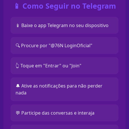
📱 Como Seguir no Telegram
📱 Baixe o app Telegram no seu dispositivo
🔍 Procure por "@76N LoginOficial"
👆 Toque em "Entrar" ou "Join"
🔔 Ative as notificações para não perder
nada
💬 Participe das conversas e interaja