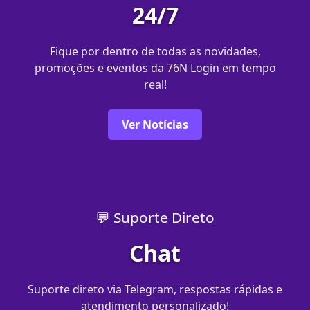
24/7
Fique por dentro de todas as novidades,
promoções e eventos da 76N Login em tempo
real!
Ver Notícias
💬 Suporte Direto
Chat
Suporte direto via Telegram, respostas rápidas e
atendimento personalizado!