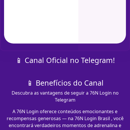
📱 Canal Oficial no Telegram!
📱 Benefícios do Canal
Descubra as vantagens de seguir a 76N Login no
Telegram
A 76N Login oferece conteúdos emocionantes e
recompensas generosas — na 76N Login Brasil , você
encontrará verdadeiros momentos de adrenalina e