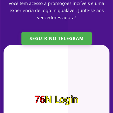
você tem acesso a promoções incríveis e uma
experiência de jogo inigualável. Junte-se aos
vencedores agora!
SEGUIR NO TELEGRAM