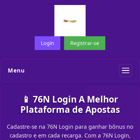
Login
Registrar-se
Menu
📱 76N Login A Melhor
Plataforma de Apostas
Cadastre-se na 76N Login para ganhar bônus no
cadastro e em cada recarga. Com a 76N Login,