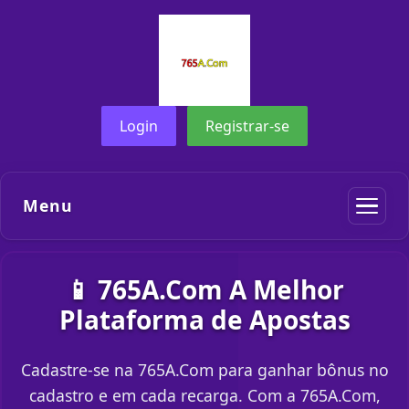
Login
Registrar-se
Menu
📱 765A.Com A Melhor
Plataforma de Apostas
Cadastre-se na 765A.Com para ganhar bônus no
cadastro e em cada recarga. Com a 765A.Com,