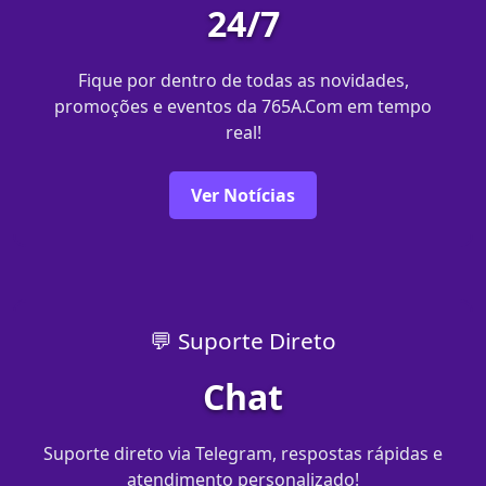
24/7
Fique por dentro de todas as novidades,
promoções e eventos da 765A.Com em tempo
real!
Ver Notícias
💬 Suporte Direto
Chat
Suporte direto via Telegram, respostas rápidas e
atendimento personalizado!