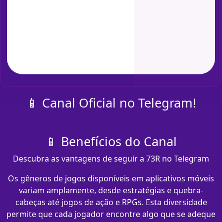
📱 Canal Oficial no Telegram!
📱 Benefícios do Canal
Descubra as vantagens de seguir a 73R no Telegram
Os gêneros de jogos disponíveis em aplicativos móveis
variam amplamente, desde estratégias e quebra-
cabeças até jogos de ação e RPGs. Esta diversidade
permite que cada jogador encontre algo que se adeque