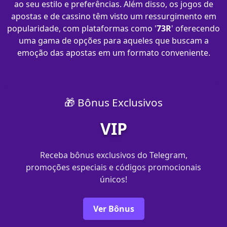
ao seu estilo e preferências. Além disso, os jogos de
apostas e de cassino têm visto um ressurgimento em
popularidade, com plataformas como '
73R
' oferecendo
uma gama de opções para aqueles que buscam a
emoção das apostas em um formato conveniente.
🎁 Bônus Exclusivos
VIP
Receba bônus exclusivos do Telegram,
promoções especiais e códigos promocionais
únicos!
Ver Bônus