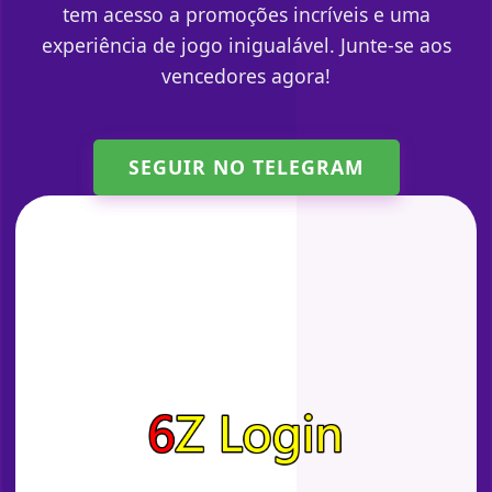
tem acesso a promoções incríveis e uma
experiência de jogo inigualável. Junte-se aos
vencedores agora!
SEGUIR NO TELEGRAM