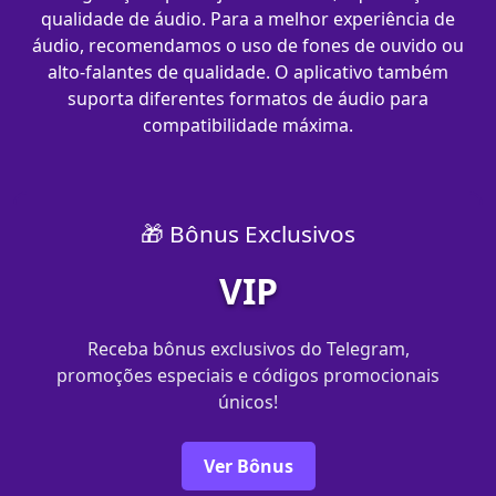
qualidade de áudio. Para a melhor experiência de
áudio, recomendamos o uso de fones de ouvido ou
alto-falantes de qualidade. O aplicativo também
suporta diferentes formatos de áudio para
compatibilidade máxima.
🎁 Bônus Exclusivos
VIP
Receba bônus exclusivos do Telegram,
promoções especiais e códigos promocionais
únicos!
Ver Bônus