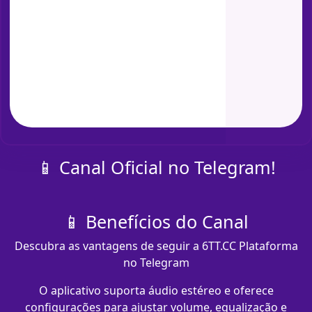
📱 Canal Oficial no Telegram!
📱 Benefícios do Canal
Descubra as vantagens de seguir a 6TT.CC Plataforma
no Telegram
O aplicativo suporta áudio estéreo e oferece
configurações para ajustar volume, equalização e