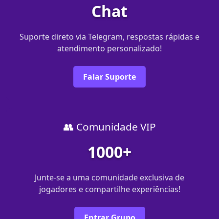
Chat
Suporte direto via Telegram, respostas rápidas e
atendimento personalizado!
Falar Suporte
👥 Comunidade VIP
1000+
Junte-se a uma comunidade exclusiva de
jogadores e compartilhe experiências!
Entrar Grupo