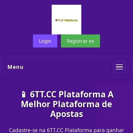
Login
Registrar-se
Menu
📱 6TT.CC Plataforma A
Melhor Plataforma de
Apostas
Cadastre-se na 6TT.CC Plataforma para ganhar