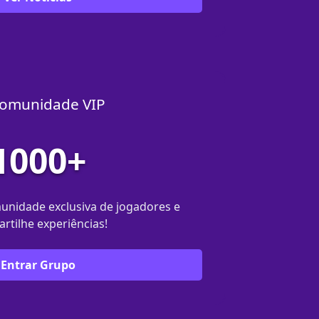
Comunidade VIP
1000+
unidade exclusiva de jogadores e
rtilhe experiências!
Entrar Grupo