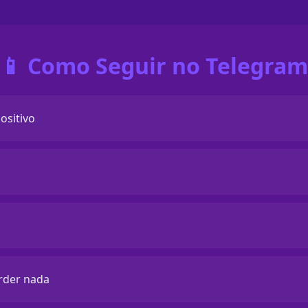
📱 Como Seguir no Telegram
ositivo
erder nada