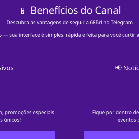
📱 Benefícios do Canal
Descubra as vantagens de seguir a 68Brl no Telegram
os — sua interface é simples, rápida e feita para você curt
sivos
📢 Notí
m, promoções especiais
Fique por dentro d
s únicos!
eventos 