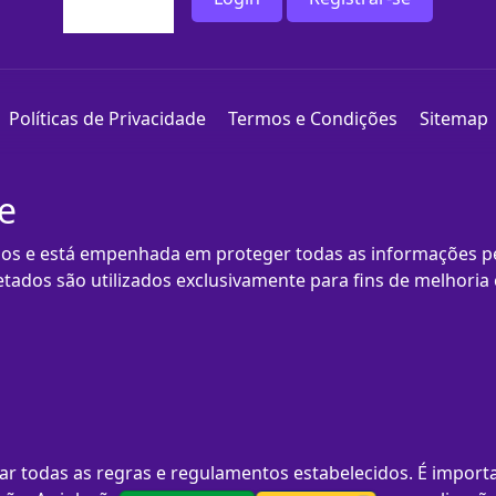
Políticas de Privacidade
Termos e Condições
Sitemap
de
ários e está empenhada em proteger todas as informações p
tados são utilizados exclusivamente para fins de melhoria
r todas as regras e regulamentos estabelecidos. É importa