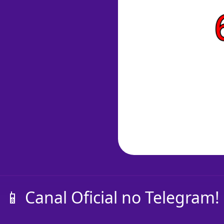
📱 Canal Oficial no Telegram!