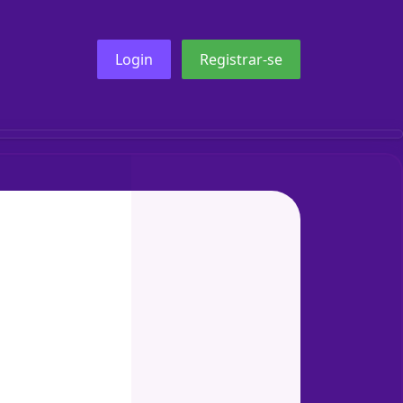
Login
Registrar-se