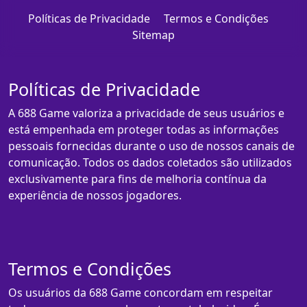
Políticas de Privacidade
Termos e Condições
Sitemap
Políticas de Privacidade
A 688 Game valoriza a privacidade de seus usuários e
está empenhada em proteger todas as informações
pessoais fornecidas durante o uso de nossos canais de
comunicação. Todos os dados coletados são utilizados
exclusivamente para fins de melhoria contínua da
experiência de nossos jogadores.
Termos e Condições
Os usuários da 688 Game concordam em respeitar