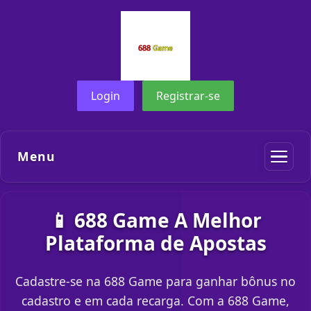
Login
Registrar-se
Menu
📱 688 Game A Melhor
Plataforma de Apostas
Cadastre-se na 688 Game para ganhar bônus no
cadastro e em cada recarga. Com a 688 Game,