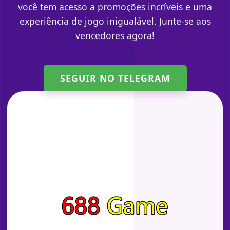
você tem acesso a promoções incríveis e uma
experiência de jogo inigualável. Junte-se aos
vencedores agora!
SEGUIR NO TELEGRAM