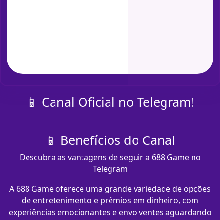
📱 Canal Oficial no Telegram!
📱 Benefícios do Canal
Descubra as vantagens de seguir a 688 Game no
Telegram
A 688 Game oferece uma grande variedade de opções
de entretenimento e prêmios em dinheiro, com
experiências emocionantes e envolventes aguardando