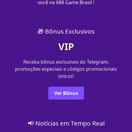
você na 688 Game Brasil !
🎁 Bônus Exclusivos
VIP
Receba bônus exclusivos do Telegram,
promoções especiais e códigos promocionais
únicos!
Ver Bônus
📢 Notícias em Tempo Real