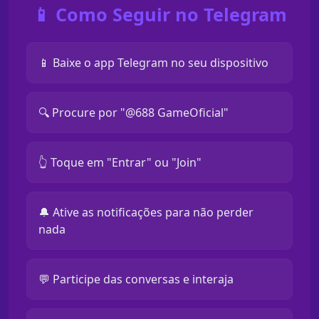
📱 Como Seguir no Telegram
📱 Baixe o app Telegram no seu dispositivo
🔍 Procure por "@688 GameOficial"
👆 Toque em "Entrar" ou "Join"
🔔 Ative as notificações para não perder
nada
💬 Participe das conversas e interaja