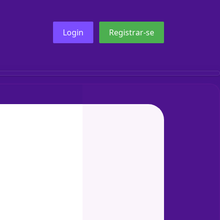
Login
Registrar-se