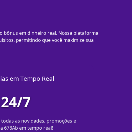
 o bônus em dinheiro real. Nossa plataforma
sitos, permitindo que você maximize sua
cias em Tempo Real
24/7
e todas as novidades, promoções e
a 678Ab em tempo real!