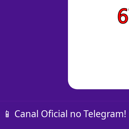
📱 Canal Oficial no Telegram!