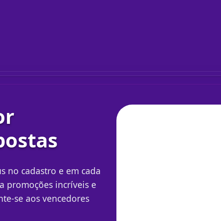
or
postas
s no cadastro e em cada
a promoções incríveis e
unte-se aos vencedores