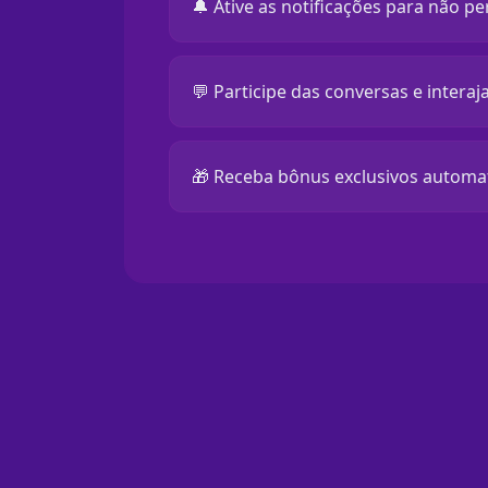
🔔 Ative as notificações para não p
💬 Participe das conversas e interaj
🎁 Receba bônus exclusivos autom