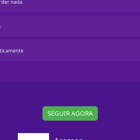
erder nada
a
aticamente
SEGUIR AGORA