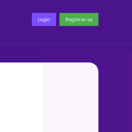
Login
Registrar-se