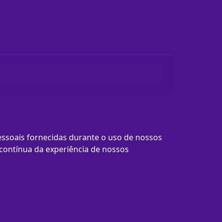
essoais fornecidas durante o uso de nossos
 contínua da experiência de nossos