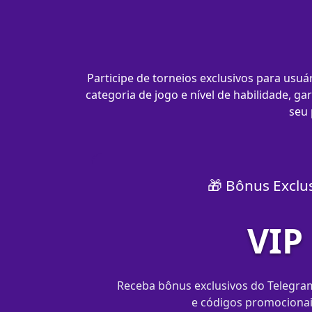
Participe de torneios exclusivos para usu
categoria de jogo e nível de habilidade,
seu
🎁 Bônus Exclu
VIP
Receba bônus exclusivos do Telegra
e códigos promocionai