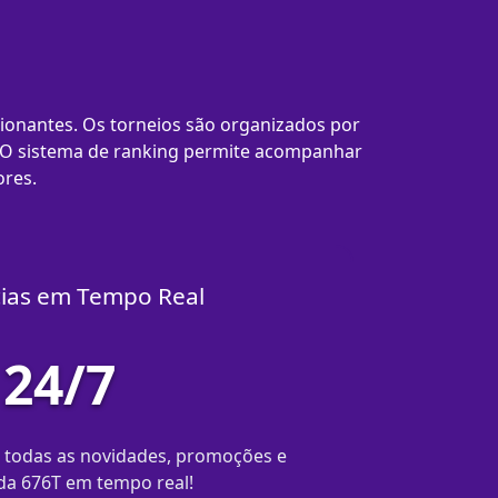
cionantes. Os torneios são organizados por
. O sistema de ranking permite acompanhar
res.
cias em Tempo Real
24/7
e todas as novidades, promoções e
da 676T em tempo real!