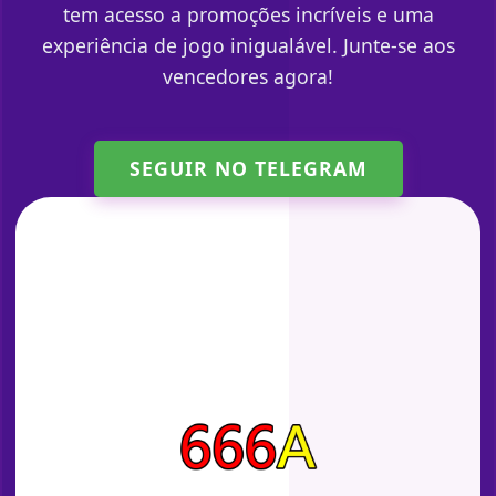
tem acesso a promoções incríveis e uma
experiência de jogo inigualável. Junte-se aos
vencedores agora!
SEGUIR NO TELEGRAM