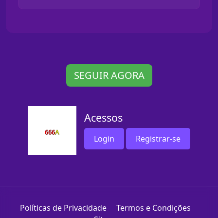
SEGUIR AGORA
Acessos
Login
Registrar-se
Políticas de Privacidade
Termos e Condições