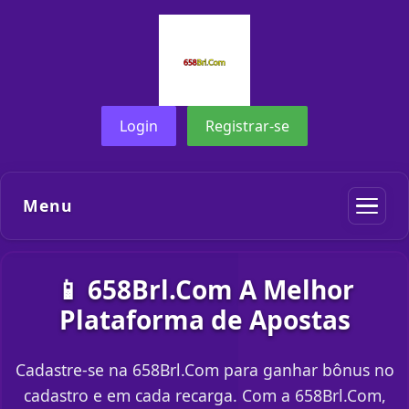
Login
Registrar-se
Menu
📱 658Brl.Com A Melhor
Plataforma de Apostas
Cadastre-se na 658Brl.Com para ganhar bônus no
cadastro e em cada recarga. Com a 658Brl.Com,