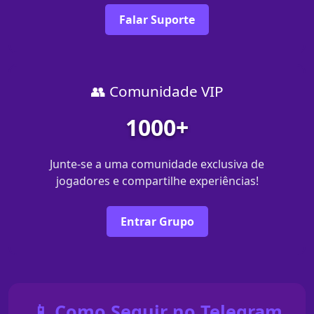
Falar Suporte
👥 Comunidade VIP
1000+
Junte-se a uma comunidade exclusiva de
jogadores e compartilhe experiências!
Entrar Grupo
📱 Como Seguir no Telegram