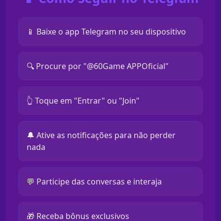
📱 Baixe o app Telegram no seu dispositivo
🔍 Procure por "@60Game APPOficial"
👆 Toque em "Entrar" ou "Join"
🔔 Ative as notificações para não perder
nada
💬 Participe das conversas e interaja
🎁 Receba bônus exclusivos