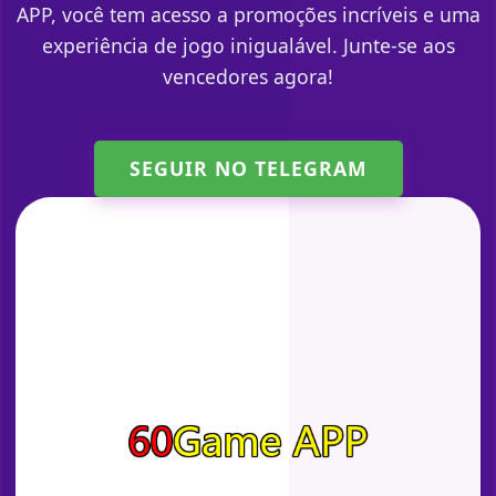
APP, você tem acesso a promoções incríveis e uma
experiência de jogo inigualável. Junte-se aos
vencedores agora!
SEGUIR NO TELEGRAM