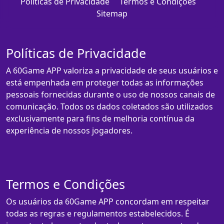
Políticas de Privacidade
Termos e Condições
Sitemap
Políticas de Privacidade
A 60Game APP valoriza a privacidade de seus usuários e
está empenhada em proteger todas as informações
pessoais fornecidas durante o uso de nossos canais de
comunicação. Todos os dados coletados são utilizados
exclusivamente para fins de melhoria contínua da
experiência de nossos jogadores.
Termos e Condições
Os usuários da 60Game APP concordam em respeitar
todas as regras e regulamentos estabelecidos. É