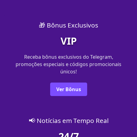
🎁 Bônus Exclusivos
VIP
Receba bônus exclusivos do Telegram,
promoções especiais e códigos promocionais
únicos!
Ver Bônus
📢 Notícias em Tempo Real
24/7