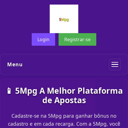
Login
Registrar-se
Menu
📱 5Mpg A Melhor Plataforma
de Apostas
Cadastre-se na 5Mpg para ganhar bônus no
cadastro e em cada recarga. Com a 5Mpg, você