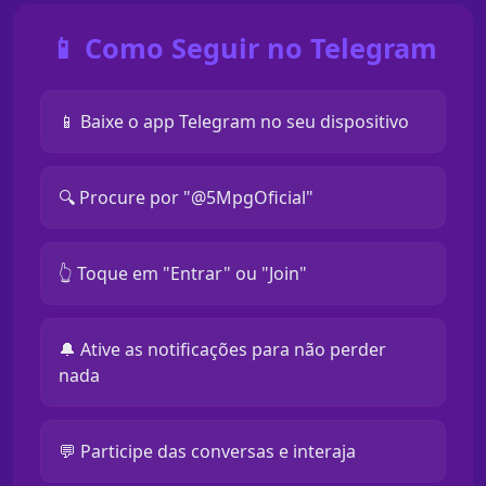
📱 Como Seguir no Telegram
📱 Baixe o app Telegram no seu dispositivo
🔍 Procure por "@5MpgOficial"
👆 Toque em "Entrar" ou "Join"
🔔 Ative as notificações para não perder
nada
💬 Participe das conversas e interaja