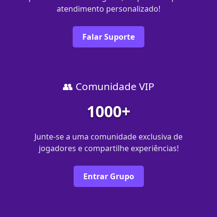
atendimento personalizado!
Falar Suporte
👥 Comunidade VIP
1000+
Junte-se a uma comunidade exclusiva de
jogadores e compartilhe experiências!
Entrar Grupo