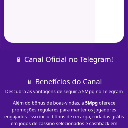
📱 Canal Oficial no Telegram!
📱 Benefícios do Canal
Descubra as vantagens de seguir a 5Mpg no Telegram
Além do bônus de boas-vindas, a
5Mpg
oferece
promoções regulares para manter os jogadores
engajados. Isso inclui bônus de recarga, rodadas grátis
em jogos de cassino selecionados e cashback em