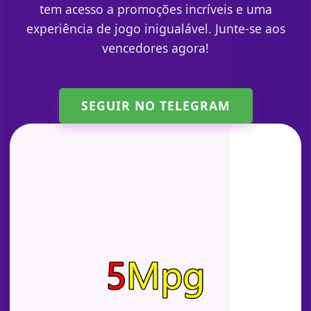
tem acesso a promoções incríveis e uma
experiência de jogo inigualável. Junte-se aos
vencedores agora!
SEGUIR NO TELEGRAM