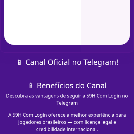
📱 Canal Oficial no Telegram!
📱 Benefícios do Canal
Descubra as vantagens de seguir a 59H Com Login no
Telegram
A 59H Com Login oferece a melhor experiência para
jogadores brasileiros — com licença legal e
credibilidade internacional.