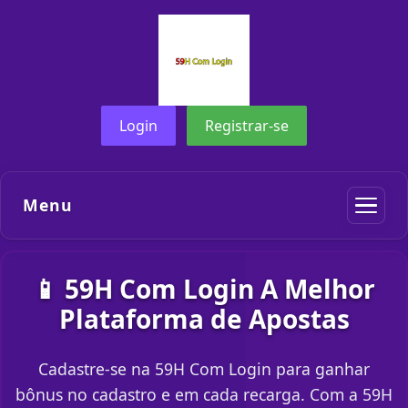
Login
Registrar-se
Menu
📱 59H Com Login A Melhor
Plataforma de Apostas
Cadastre-se na 59H Com Login para ganhar
bônus no cadastro e em cada recarga. Com a 59H