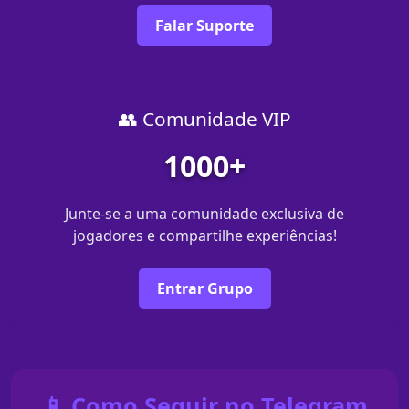
Falar Suporte
👥 Comunidade VIP
1000+
Junte-se a uma comunidade exclusiva de
jogadores e compartilhe experiências!
Entrar Grupo
📱 Como Seguir no Telegram