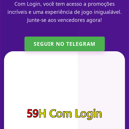
Com Login, você tem acesso a promoções
incríveis e uma experiência de jogo inigualável.
Junte-se aos vencedores agora!
SEGUIR NO TELEGRAM