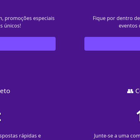
m, promoções especiais
Fique por dentro d
s únicos!
eventos 
reto
👥 
t
espostas rápidas e
Junte-se a uma com