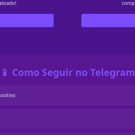
lizado!
compa
e
📱 Como Seguir no Telegram
ositivo