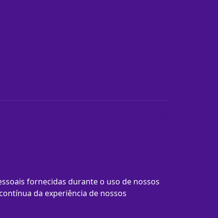
essoais fornecidas durante o uso de nossos
 contínua da experiência de nossos