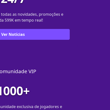
e todas as novidades, promoções e
da 599K em tempo real!
Ver Notícias
Comunidade VIP
1000+
unidade exclusiva de jogadores e