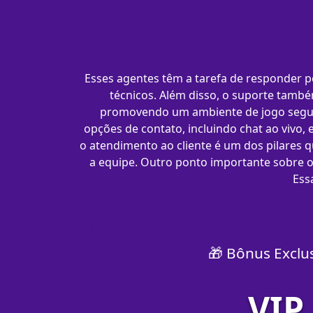
Esses agentes têm a tarefa de responder p
técnicos. Além disso, o suporte tamb
promovendo um ambiente de jogo seguro 
opções de contato, incluindo chat ao vivo
o atendimento ao cliente é um dos pilares q
a equipe. Outro ponto importante sobre o 
Ess
🎁 Bônus Exclu
VIP