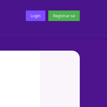
Login
Registrar-se