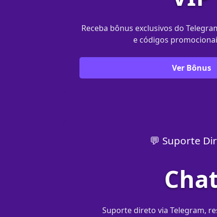
Receba bônus exclusivos do Telegra
e códigos promocionai
Ver Bônus
💬 Suporte Di
Cha
Suporte direto via Telegram, r