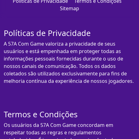
Políticas de Privacidade
Termos e Condições
Sitemap
Políticas de Privacidade
A 57A Com Game valoriza a privacidade de seus
usuários e está empenhada em proteger todas as
informações pessoais fornecidas durante o uso de
nossos canais de comunicação. Todos os dados
coletados são utilizados exclusivamente para fins de
melhoria contínua da experiência de nossos jogadores.
Termos e Condições
Os usuários da 57A Com Game concordam em
respeitar todas as regras e regulamentos