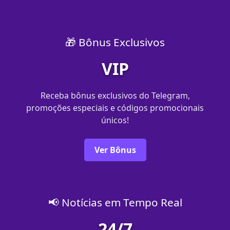
🎁 Bônus Exclusivos
VIP
Receba bônus exclusivos do Telegram,
promoções especiais e códigos promocionais
únicos!
Ver Bônus
📢 Notícias em Tempo Real
24/7