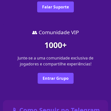
Falar Suporte
👥 Comunidade VIP
1000+
Junte-se a uma comunidade exclusiva de
jogadores e compartilhe experiências!
Entrar Grupo
📱 Como Seguir no Telegram