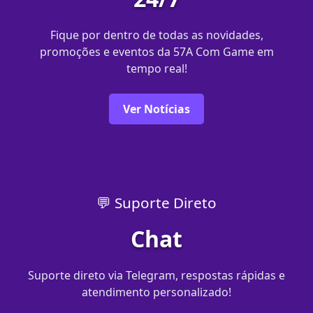
Fique por dentro de todas as novidades,
promoções e eventos da 57A Com Game em
tempo real!
Ver Notícias
💬 Suporte Direto
Chat
Suporte direto via Telegram, respostas rápidas e
atendimento personalizado!