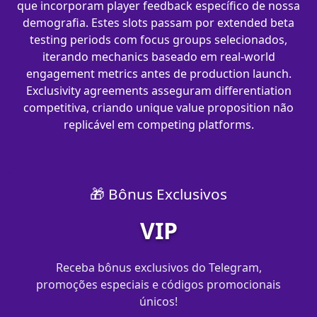
que incorporam player feedback específico de nossa
demografia. Estes slots passam por extended beta
testing periods com focus groups selecionados,
iterando mechanics baseado em real-world
engagement metrics antes de production launch.
Exclusivity agreements asseguram differentiation
competitiva, criando unique value proposition não
replicável em competing platforms.
🎁 Bônus Exclusivos
VIP
Receba bônus exclusivos do Telegram,
promoções especiais e códigos promocionais
únicos!