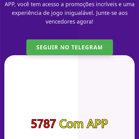
APP, você tem acesso a promoções incríveis e uma
experiência de jogo inigualável. Junte-se aos
vencedores agora!
SEGUIR NO TELEGRAM