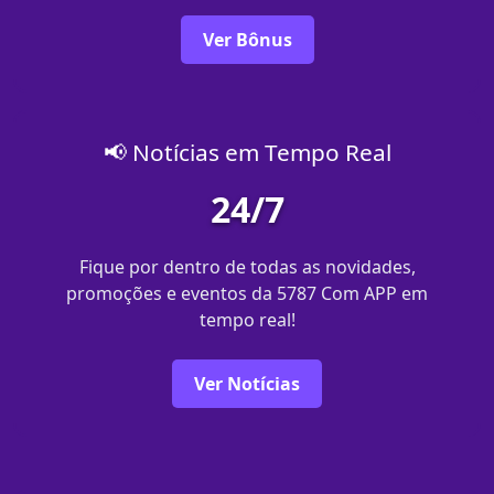
Ver Bônus
📢 Notícias em Tempo Real
24/7
Fique por dentro de todas as novidades,
promoções e eventos da 5787 Com APP em
tempo real!
Ver Notícias