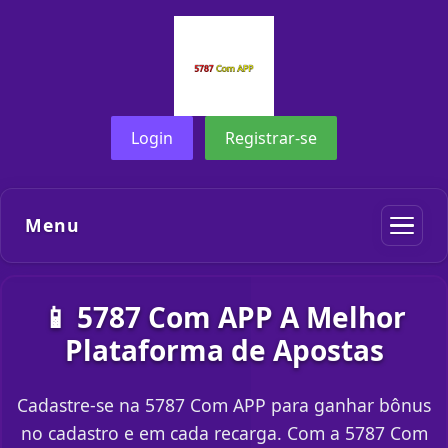
Login
Registrar-se
Menu
📱 5787 Com APP A Melhor
Plataforma de Apostas
Cadastre-se na 5787 Com APP para ganhar bônus
no cadastro e em cada recarga. Com a 5787 Com