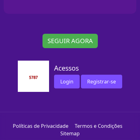
SEGUIR AGORA
Acessos
Login
Registrar-se
Políticas de Privacidade
Termos e Condições
Sitemap