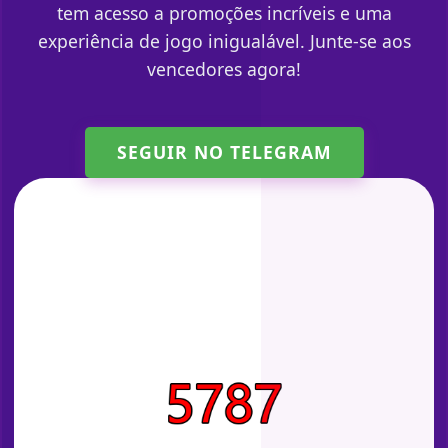
tem acesso a promoções incríveis e uma
experiência de jogo inigualável. Junte-se aos
vencedores agora!
SEGUIR NO TELEGRAM