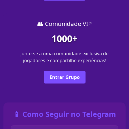
👥 Comunidade VIP
1000+
Junte-se a uma comunidade exclusiva de
jogadores e compartilhe experiências!
Entrar Grupo
📱 Como Seguir no Telegram