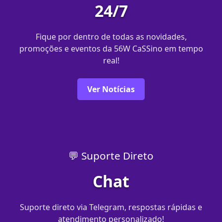
24/7
Fique por dentro de todas as novidades,
promoções e eventos da 56W CaSSino em tempo
real!
Ver Notícias
💬 Suporte Direto
Chat
Suporte direto via Telegram, respostas rápidas e
atendimento personalizado!