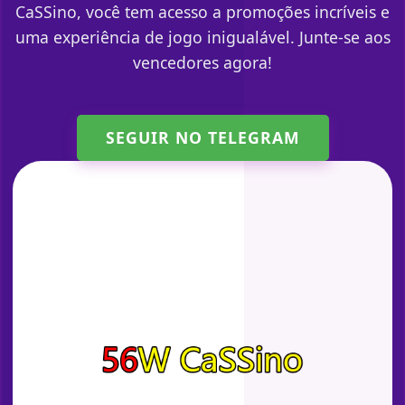
CaSSino, você tem acesso a promoções incríveis e
uma experiência de jogo inigualável. Junte-se aos
vencedores agora!
SEGUIR NO TELEGRAM