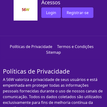
Acessos
Login
Registrar-se
Políticas de Privacidade
Termos e Condições
Sitemap
Políticas de Privacidade
A 56W valoriza a privacidade de seus usuários e está
empenhada em proteger todas as informações
pessoais fornecidas durante o uso de nossos canais de
comunicação. Todos os dados coletados são utilizados
exclusivamente para fins de melhoria contínua da