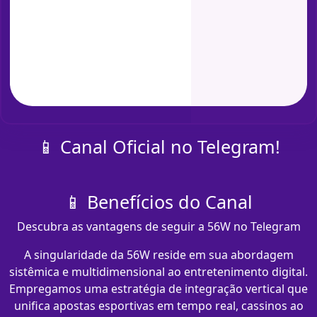
📱 Canal Oficial no Telegram!
📱 Benefícios do Canal
Descubra as vantagens de seguir a 56W no Telegram
A singularidade da 56W reside em sua abordagem
sistêmica e multidimensional ao entretenimento digital.
Empregamos uma estratégia de integração vertical que
unifica apostas esportivas em tempo real, cassinos ao