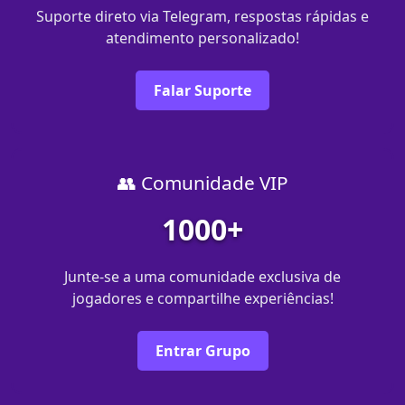
Suporte direto via Telegram, respostas rápidas e
atendimento personalizado!
Falar Suporte
👥 Comunidade VIP
1000+
Junte-se a uma comunidade exclusiva de
jogadores e compartilhe experiências!
Entrar Grupo