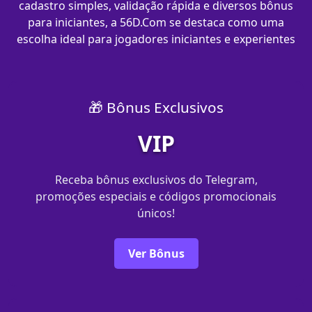
cadastro simples, validação rápida e diversos bônus
para iniciantes, a 56D.Com se destaca como uma
escolha ideal para jogadores iniciantes e experientes
🎁 Bônus Exclusivos
VIP
Receba bônus exclusivos do Telegram,
promoções especiais e códigos promocionais
únicos!
Ver Bônus