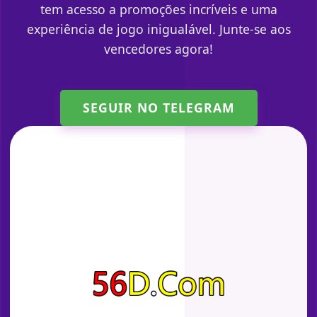
tem acesso a promoções incríveis e uma
experiência de jogo inigualável. Junte-se aos
vencedores agora!
SEGUIR NO TELEGRAM