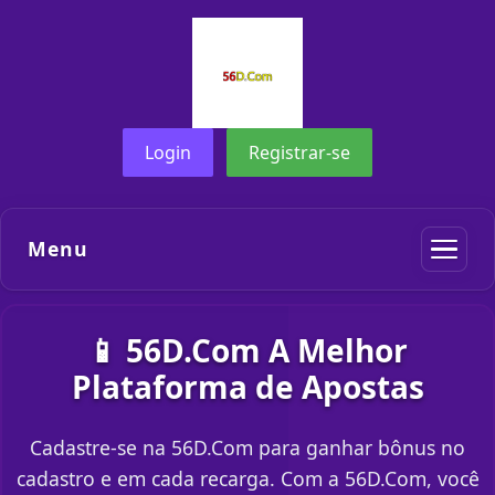
Login
Registrar-se
Menu
📱 56D.Com A Melhor
Plataforma de Apostas
Cadastre-se na 56D.Com para ganhar bônus no
cadastro e em cada recarga. Com a 56D.Com, você