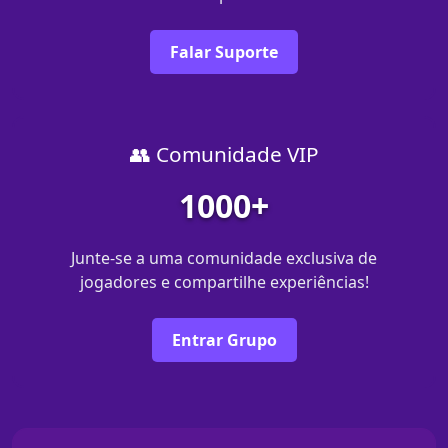
Falar Suporte
👥 Comunidade VIP
1000+
Junte-se a uma comunidade exclusiva de
jogadores e compartilhe experiências!
Entrar Grupo