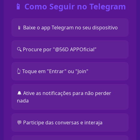
📱 Como Seguir no Telegram
📱 Baixe o app Telegram no seu dispositivo
🔍 Procure por "@56D APPOficial"
👆 Toque em "Entrar" ou "Join"
🔔 Ative as notificações para não perder
nada
💬 Participe das conversas e interaja