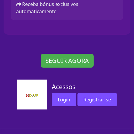
🎁 Receba bônus exclusivos
automaticamente
SEGUIR AGORA
Acessos
Login
Registrar-se