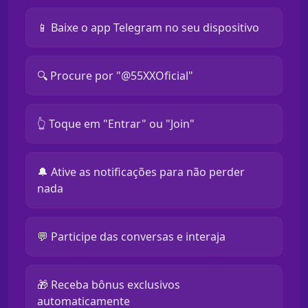
📱 Baixe o app Telegram no seu dispositivo
🔍 Procure por "@55XXOficial"
👆 Toque em "Entrar" ou "Join"
🔔 Ative as notificações para não perder
nada
💬 Participe das conversas e interaja
🎁 Receba bônus exclusivos
automaticamente