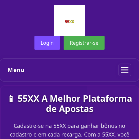
Login
Registrar-se
Menu
📱 55XX A Melhor Plataforma
de Apostas
Cadastre-se na 55XX para ganhar bônus no
cadastro e em cada recarga. Com a 55XX, você