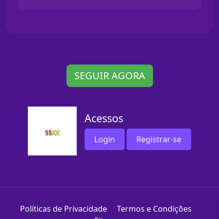
SEGUIR AGORA
Acessos
Login
Registrar-se
Políticas de Privacidade
Termos e Condições