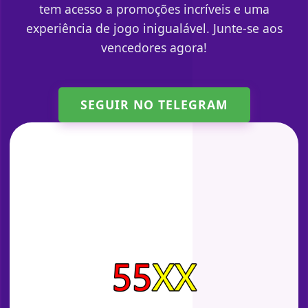
tem acesso a promoções incríveis e uma
experiência de jogo inigualável. Junte-se aos
vencedores agora!
SEGUIR NO TELEGRAM