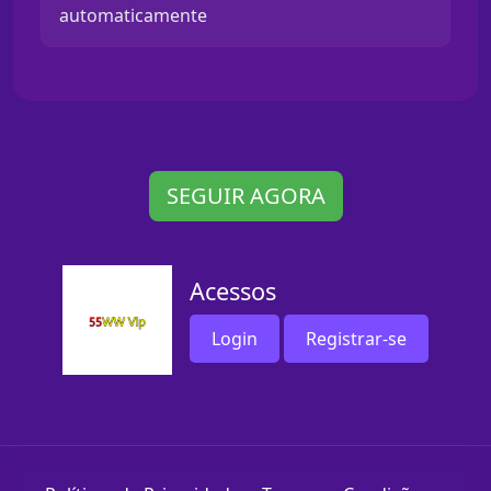
automaticamente
SEGUIR AGORA
Acessos
Login
Registrar-se