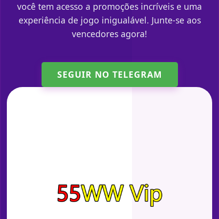
você tem acesso a promoções incríveis e uma
experiência de jogo inigualável. Junte-se aos
vencedores agora!
SEGUIR NO TELEGRAM