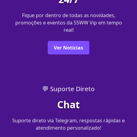
Fique por dentro de todas as novidades,
promoções e eventos da 55WW Vip em tempo
real!
Ver Notícias
💬 Suporte Direto
Chat
Suporte direto via Telegram, respostas rápidas e
atendimento personalizado!