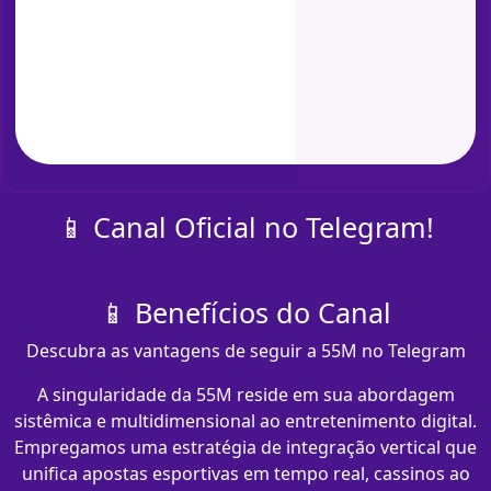
📱 Canal Oficial no Telegram!
📱 Benefícios do Canal
Descubra as vantagens de seguir a 55M no Telegram
A singularidade da 55M reside em sua abordagem
sistêmica e multidimensional ao entretenimento digital.
Empregamos uma estratégia de integração vertical que
unifica apostas esportivas em tempo real, cassinos ao