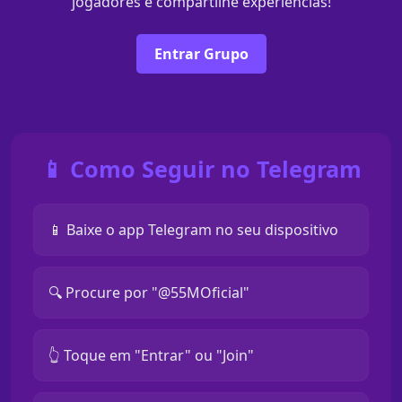
jogadores e compartilhe experiências!
Entrar Grupo
📱 Como Seguir no Telegram
📱 Baixe o app Telegram no seu dispositivo
🔍 Procure por "@55MOficial"
👆 Toque em "Entrar" ou "Join"