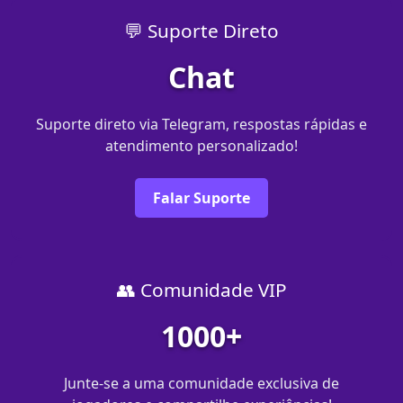
💬 Suporte Direto
Chat
Suporte direto via Telegram, respostas rápidas e
atendimento personalizado!
Falar Suporte
👥 Comunidade VIP
1000+
Junte-se a uma comunidade exclusiva de