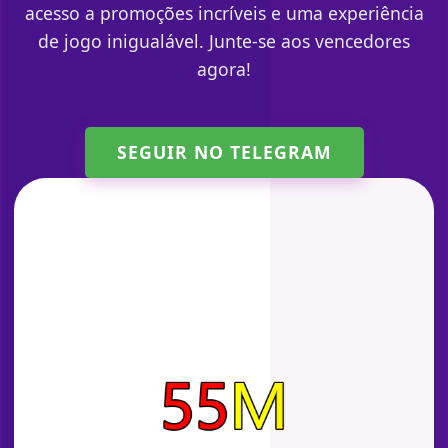
acesso a promoções incríveis e uma experiência
de jogo inigualável. Junte-se aos vencedores
agora!
SEGUIR NO TELEGRAM