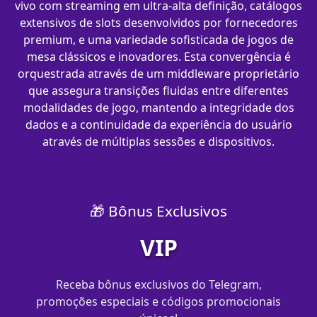
vivo com streaming em ultra-alta definição, catálogos
extensivos de slots desenvolvidos por fornecedores
premium, e uma variedade sofisticada de jogos de
mesa clássicos e inovadores. Esta convergência é
orquestrada através de um middleware proprietário
que assegura transições fluidas entre diferentes
modalidades de jogo, mantendo a integridade dos
dados e a continuidade da experiência do usuário
através de múltiplas sessões e dispositivos.
🎁 Bônus Exclusivos
VIP
Receba bônus exclusivos do Telegram,
promoções especiais e códigos promocionais