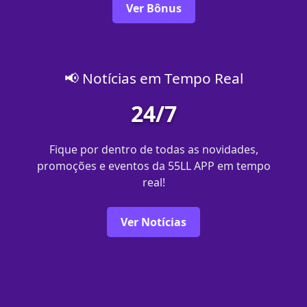
Ver Bônus
📢 Notícias em Tempo Real
24/7
Fique por dentro de todas as novidades,
promoções e eventos da 55LL APP em tempo
real!
Ver Notícias