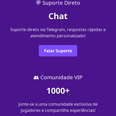
💬 Suporte Direto
Chat
Suporte direto via Telegram, respostas rápidas e
atendimento personalizado!
Falar Suporte
👥 Comunidade VIP
1000+
Junte-se a uma comunidade exclusiva de
jogadores e compartilhe experiências!