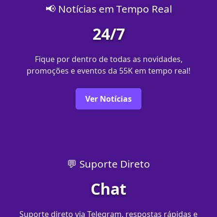
📢 Notícias em Tempo Real
24/7
Fique por dentro de todas as novidades,
promoções e eventos da 55K em tempo real!
Ver Notícias
💬 Suporte Direto
Chat
Suporte direto via Telegram, respostas rápidas e