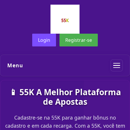
Login
Registrar-se
Menu
📱 55K A Melhor Plataforma
de Apostas
Cadastre-se na 55K para ganhar bônus no
cadastro e em cada recarga. Com a 55K, você tem