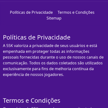
Políticas de Privacidade
Termos e Condições
Sitemap
Políticas de Privacidade
A 55K valoriza a privacidade de seus usuários e está
empenhada em proteger todas as informações
pessoais fornecidas durante o uso de nossos canais de
comunicação. Todos os dados coletados são utilizados
exclusivamente para fins de melhoria contínua da
experiência de nossos jogadores.
Termos e Condições