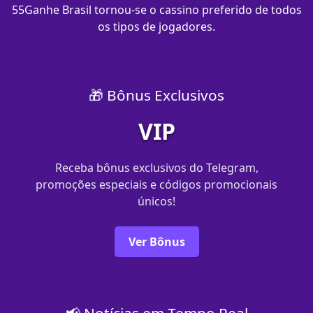
55Ganhe Brasil tornou-se o cassino preferido de todos
os tipos de jogadores.
🎁 Bônus Exclusivos
VIP
Receba bônus exclusivos do Telegram,
promoções especiais e códigos promocionais
únicos!
Ver Bônus
📢 Notícias em Tempo Real