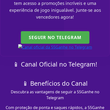
tem acesso a promoções incríveis e uma
experiência de jogo inigualável. Junte-se aos
vencedores agora!
SEGUIR NO TELEGRAM
📱 Canal Oficial no Telegram!
📱 Benefícios do Canal
Descubra as vantagens de seguir a 55Ganhe no
Telegram
Com proteção de ponta e saques rápidos, a 55Ganhe