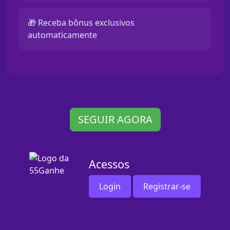
🎁 Receba bônus exclusivos
automaticamente
SEGUIR AGORA
Acessos
Login
Registrar-se