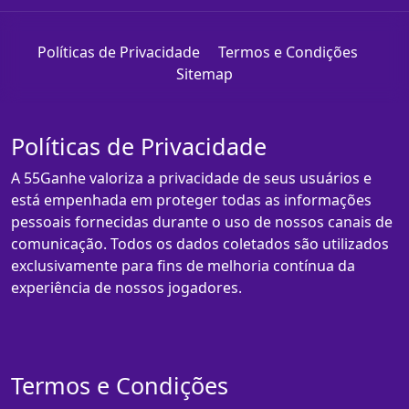
Políticas de Privacidade
Termos e Condições
Sitemap
Políticas de Privacidade
A 55Ganhe valoriza a privacidade de seus usuários e
está empenhada em proteger todas as informações
pessoais fornecidas durante o uso de nossos canais de
comunicação. Todos os dados coletados são utilizados
exclusivamente para fins de melhoria contínua da
experiência de nossos jogadores.
Termos e Condições