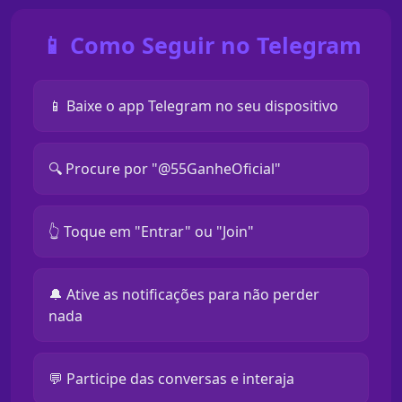
📱 Como Seguir no Telegram
📱 Baixe o app Telegram no seu dispositivo
🔍 Procure por "@55GanheOficial"
👆 Toque em "Entrar" ou "Join"
🔔 Ative as notificações para não perder
nada
💬 Participe das conversas e interaja