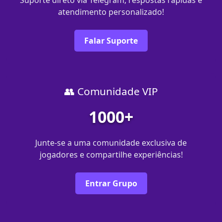
atendimento personalizado!
Falar Suporte
👥 Comunidade VIP
1000+
Junte-se a uma comunidade exclusiva de
jogadores e compartilhe experiências!
Entrar Grupo