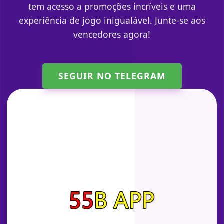
tem acesso a promoções incríveis e uma
experiência de jogo inigualável. Junte-se aos
vencedores agora!
SEGUIR NO TELEGRAM