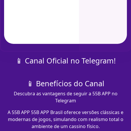
📱 Canal Oficial no Telegram!
📱 Benefícios do Canal
Descubra as vantagens de seguir a 55B APP no
Telegram
A 55B APP 55B APP Brasil oferece versões clássicas e
modernas de jogos, simulando com realismo total o
ambiente de um cassino físico.