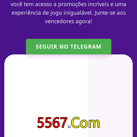
você tem acesso a promoções incríveis e uma
experiência de jogo inigualável. Junte-se aos
vencedores agora!
SEGUIR NO TELEGRAM