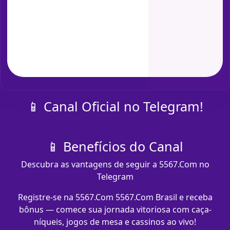
📱 Canal Oficial no Telegram!
📱 Benefícios do Canal
Descubra as vantagens de seguir a 5567.Com no
Telegram
Registre-se na 5567.Com 5567.Com Brasil e receba
bônus — comece sua jornada vitoriosa com caça-
níqueis, jogos de mesa e cassinos ao vivo!