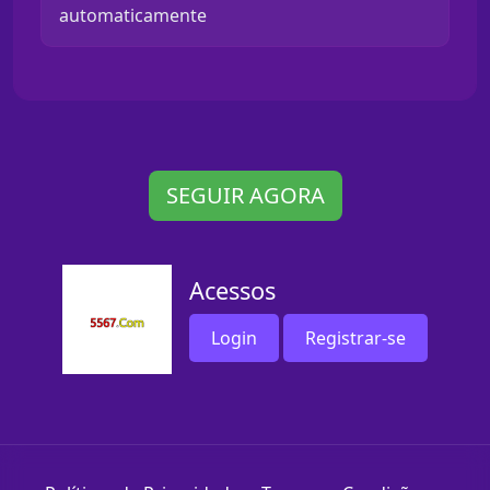
automaticamente
SEGUIR AGORA
Acessos
Login
Registrar-se