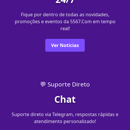
Fique por dentro de todas as novidades,
promoções e eventos da 5567.Com em tempo
real!
Ver Notícias
💬 Suporte Direto
Chat
Suporte direto via Telegram, respostas rápidas e
atendimento personalizado!