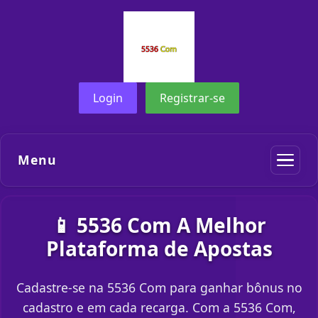
Login
Registrar-se
Menu
📱 5536 Com A Melhor
Plataforma de Apostas
Cadastre-se na 5536 Com para ganhar bônus no
cadastro e em cada recarga. Com a 5536 Com,