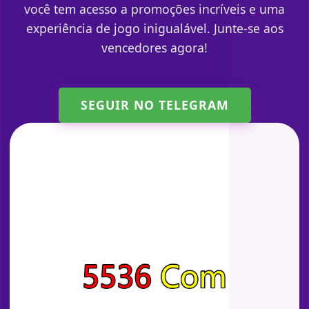
você tem acesso a promoções incríveis e uma
experiência de jogo inigualável. Junte-se aos
vencedores agora!
SEGUIR NO TELEGRAM