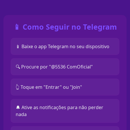
📱 Como Seguir no Telegram
📱 Baixe o app Telegram no seu dispositivo
🔍 Procure por "@5536 ComOficial"
👆 Toque em "Entrar" ou "Join"
🔔 Ative as notificações para não perder
nada